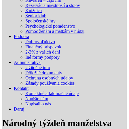
Kaviareň – čajovňa
Rezervácia miestností a stolov
Knižnica
Senior klub
Spoločenské hry
Psychologické poradenstvo
Pomoc ženám a matkám v núdzi
Podpora
Dobrovoľníctvo
Finančný príspevok
2-3% z vašich daní
Iné formy podpory
Administratíva
Užitočné info
Dôležité dokumenty
Ochrana osobných údajov
Zásady používania cookies
Kontakt
Kontaktné a fakturačné údaje
Napíšte nám
Napísali o nás
Daruj
Národný týždeň manželstva