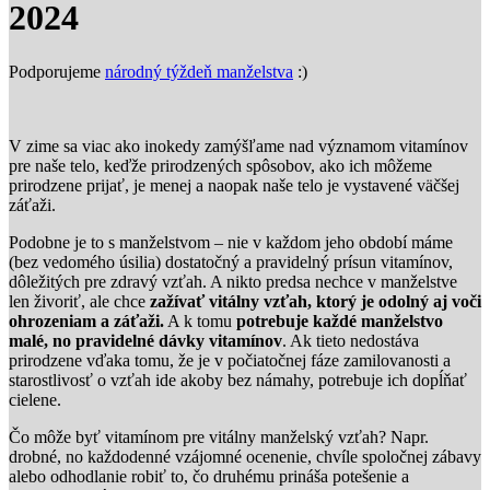
2024
Podporujeme
národný týždeň manželstva
:)
V zime sa viac ako inokedy zamýšľame nad významom vitamínov
pre naše telo, keďže prirodzených spôsobov, ako ich môžeme
prirodzene prijať, je menej a naopak naše telo je vystavené väčšej
záťaži.
Podobne je to s manželstvom – nie v každom jeho období máme
(bez vedomého úsilia) dostatočný a pravidelný prísun vitamínov,
dôležitých pre zdravý vzťah. A nikto predsa nechce v manželstve
len živoriť, ale chce
zažívať vitálny vzťah, ktorý je odolný aj voči
ohrozeniam a záťaži.
A k tomu
potrebuje každé manželstvo
malé, no pravidelné dávky vitamínov
. Ak tieto nedostáva
prirodzene vďaka tomu, že je v počiatočnej fáze zamilovanosti a
starostlivosť o vzťah ide akoby bez námahy, potrebuje ich dopĺňať
cielene.
Čo môže byť vitamínom pre vitálny manželský vzťah? Napr.
drobné, no každodenné vzájomné ocenenie, chvíle spoločnej zábavy
alebo odhodlanie robiť to, čo druhému prináša potešenie a