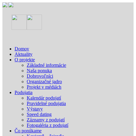
Domov
Aktuality
O projekte
Základné informácie
Naša ponuka
Dobrovoľníci
Organizačné jadro
Projekt v médiách
Podujatia
Kalendár podujatí
Pravidelné podujatia
Výstavy
Speed dating
Záznamy z podujatí
Fotogaléria z podujatí
Čo ponúkame