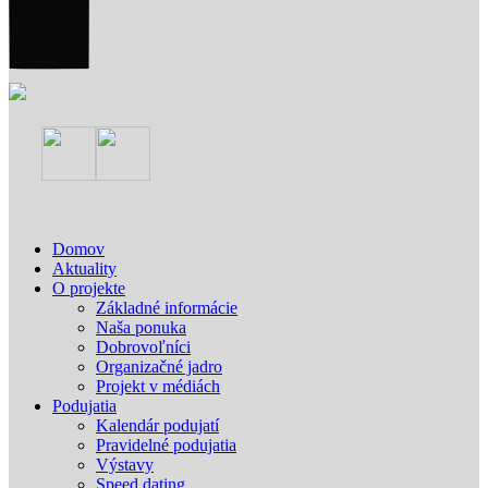
Domov
Aktuality
O projekte
Základné informácie
Naša ponuka
Dobrovoľníci
Organizačné jadro
Projekt v médiách
Podujatia
Kalendár podujatí
Pravidelné podujatia
Výstavy
Speed dating