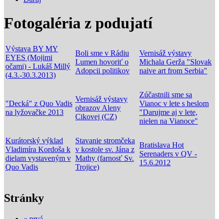
Fotogaléria z podujatí
Výstava BY MY
Boli sme v Rádiu
Vernisáž výstavy
EYES (Mojimi
Lumen hovoriť o
Michala Gerža "Slovak
očami) - Lukáš Millý
Adopcii politikov
naive art from Serbia"
(4.3.-30.3.2013)
Zúčastnili sme sa
Vernisáž výstavy
"Decká" z Quo Vadis
Vianoc v lete s heslom
obrazov Aleny
na lyžovačke 2013
"Darujme aj v lete,
Cikovej (CZ)
nielen na Vianoce"
Kurátorský výklad
Stavanie stromčeka
Bratislava Hot
Vladimíra Kordoša k
v kostole sv. Jána z
Serenaders v QV -
dielam vystaveným v
Mathy (farnosť Sv.
15.6.2012
Quo Vadis
Trojice)
Stránky
« prvá