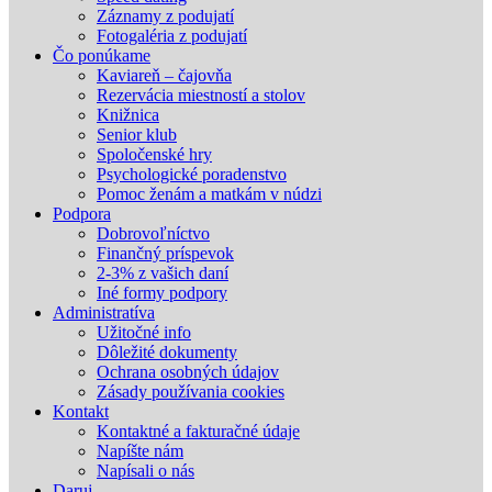
Záznamy z podujatí
Fotogaléria z podujatí
Čo ponúkame
Kaviareň – čajovňa
Rezervácia miestností a stolov
Knižnica
Senior klub
Spoločenské hry
Psychologické poradenstvo
Pomoc ženám a matkám v núdzi
Podpora
Dobrovoľníctvo
Finančný príspevok
2-3% z vašich daní
Iné formy podpory
Administratíva
Užitočné info
Dôležité dokumenty
Ochrana osobných údajov
Zásady používania cookies
Kontakt
Kontaktné a fakturačné údaje
Napíšte nám
Napísali o nás
Daruj