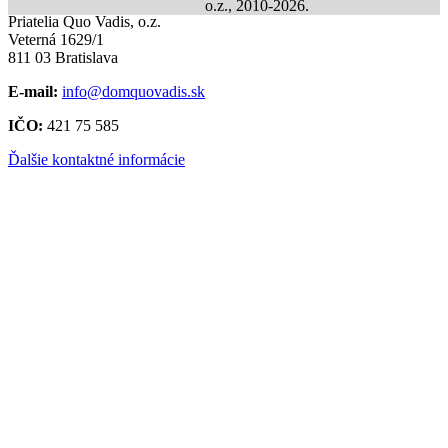
o.z., 2010-2026.
Priatelia Quo Vadis, o.z.
Veterná 1629/1
811 03 Bratislava
E-mail:
info@domquovadis.sk
IČO:
421 75 585
Ďalšie kontaktné informácie