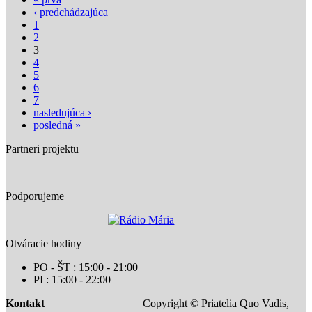
‹ predchádzajúca
1
2
3
4
5
6
7
nasledujúca ›
posledná »
Partneri projektu
Podporujeme
Otváracie hodiny
PO - ŠT : 15:00 - 21:00
PI : 15:00 - 22:00
Kontakt
Copyright © Priatelia Quo Vadis,