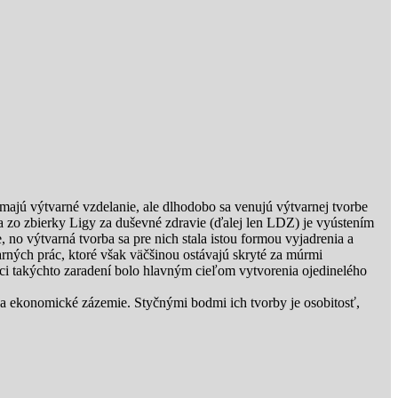
majú výtvarné vzdelanie, ale dlhodobo sa venujú výtvarnej tvorbe
 zo zbierky Ligy za duševné zdravie (ďalej len LDZ) je vyústením
no výtvarná tvorba sa pre nich stala istou formou vyjadrenia a
rných prác, ktoré však väčšinou ostávajú skryté za múrmi
mci takýchto zaradení bolo hlavným cieľom vytvorenia ojedinelého
 a ekonomické zázemie. Styčnými bodmi ich tvorby je osobitosť,