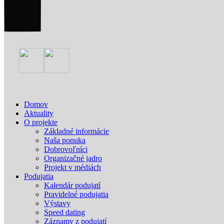
Domov
Aktuality
O projekte
Základné informácie
Naša ponuka
Dobrovoľníci
Organizačné jadro
Projekt v médiách
Podujatia
Kalendár podujatí
Pravidelné podujatia
Výstavy
Speed dating
Záznamy z podujatí