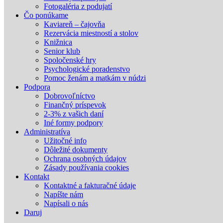
Fotogaléria z podujatí
Čo ponúkame
Kaviareň – čajovňa
Rezervácia miestností a stolov
Knižnica
Senior klub
Spoločenské hry
Psychologické poradenstvo
Pomoc ženám a matkám v núdzi
Podpora
Dobrovoľníctvo
Finančný príspevok
2-3% z vašich daní
Iné formy podpory
Administratíva
Užitočné info
Dôležité dokumenty
Ochrana osobných údajov
Zásady používania cookies
Kontakt
Kontaktné a fakturačné údaje
Napíšte nám
Napísali o nás
Daruj