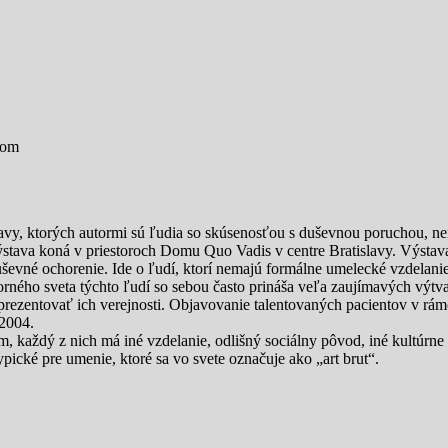
vom
avy, ktorých autormi sú ľudia so skúsenosťou s duševnou poruchou, ne
stava koná v priestoroch Domu Quo Vadis v centre Bratislavy. Výstava
vné ochorenie. Ide o ľudí, ktorí nemajú formálne umelecké vzdelanie, 
ného sveta týchto ľudí so sebou často prináša veľa zaujímavých výtva
u prezentovať ich verejnosti. Objavovanie talentovaných pacientov v rá
2004.
 každý z nich má iné vzdelanie, odlišný sociálny pôvod, iné kultúrne
 typické pre umenie, ktoré sa vo svete označuje ako „art brut“.