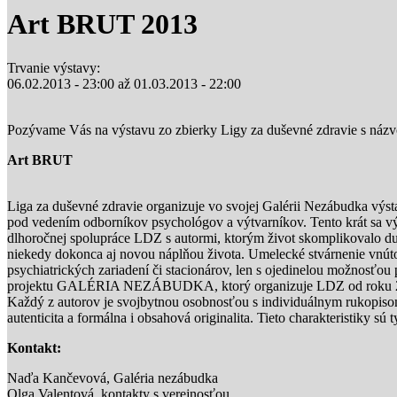
Art BRUT 2013
Trvanie výstavy:
06.02.2013 - 23:00
až
01.03.2013 - 22:00
Pozývame Vás na výstavu zo zbierky Ligy za duševné zdravie s náz
Art BRUT
Liga za duševné zdravie organizuje vo svojej Galérii Nezábudka výst
pod vedením odborníkov psychológov a výtvarníkov. Tento krát sa vý
dlhoročnej spolupráce LDZ s autormi, ktorým život skomplikovalo duše
niekedy dokonca aj novou náplňou života. Umelecké stvárnenie vnútor
psychiatrických zariadení či stacionárov, len s ojedinelou možnosťo
projektu GALÉRIA NEZÁBUDKA, ktorý organizuje LDZ od roku 
Každý z autorov je svojbytnou osobnosťou s individuálnym rukopisom,
autenticita a formálna i obsahová originalita. Tieto charakteristiky sú
Kontakt:
Naďa Kančevová, Galéria nezábudka
Olga Valentová, kontakty s verejnosťou