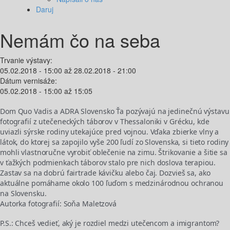
Daruj
Nemám čo na seba
Trvanie výstavy:
05.02.2018 - 15:00
až
28.02.2018 - 21:00
Dátum vernisáže:
05.02.2018 -
15:00
až
15:05
Dom Quo Vadis a ADRA Slovensko Ťa pozývajú na jedinečnú výstavu
fotografií z utečeneckých táborov v Thessaloniki v Grécku, kde
uviazli sýrske rodiny utekajúce pred vojnou. Vďaka zbierke vlny a
látok, do ktorej sa zapojilo vyše 200 ľudí zo Slovenska, si tieto rodiny
mohli vlastnoručne vyrobiť oblečenie na zimu. Štrikovanie a šitie sa
v ťažkých podmienkach táborov stalo pre nich doslova terapiou.
Zastav sa na dobrú fairtrade kávičku alebo čaj. Dozvieš sa, ako
aktuálne pomáhame okolo 100 ľuďom s medzinárodnou ochranou
na Slovensku.
Autorka fotografií: Soňa Maletzová
P.S.: Chceš vedieť, aký je rozdiel medzi utečencom a imigrantom?