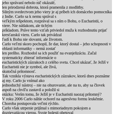
jeho správaní nebolo nič okázalé,
len prirodzená dobrota, ktorá pramenila z modlitby.
Silným svedectvom jeho viery je aj príbeh ich domáceho pomocníka
z Indie. Carlo sa k nemu správal s
veľkým rešpektom, rozprával sa s ním o Bohu, o Eucharistii, o
viere. Nie nátlakom, ale tichým
príkladom. Práve tento vzťah priviedol muža k rozhodnutiu prijať
kresťanskú vieru. Carlo tak privádzal
ľudí k Bohu nie slovami, ale životom.
Carlo veľmi skoro pochopil, že dar, ktorý dostal – jeho schopnosti v
oblasti informatiky – nemá zostať
len preňho. Rozhodol sa ich použiť na evanjelizáciu. Začal
systematicky zbierať informácie o
eucharistických zázrakoch z celého sveta. Chcel ukázať, že Ježiš v
Eucharistii nie je symbol, ale živá,
skutočná prítomnosť.
Tak vznikla výstava eucharistických zázrakov, ktorú dnes poznáme
aj my. Carlo ju vnímal ako
jednoduchý nástroj – nie na ohurovanie, ale na to, aby sa človek
aspoň na chvíľu zastavil a položil si
otázku: Verím tomu, že Ježiš je v Eucharistii naozaj prítomný?
V roku 2006 Carlo náhle ochorel na agresívnu formu leukémie.
Choroba postupovala veľmi rýchlo.
Carlo však utrpenie prijímal s mimoriadnym pokojom a
dozrievajúcou vierou. Svoje bolesti obetoval