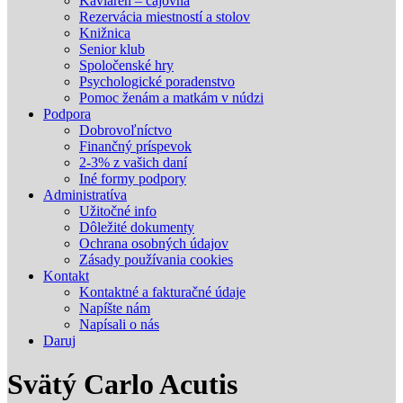
Kaviareň – čajovňa
Rezervácia miestností a stolov
Knižnica
Senior klub
Spoločenské hry
Psychologické poradenstvo
Pomoc ženám a matkám v núdzi
Podpora
Dobrovoľníctvo
Finančný príspevok
2-3% z vašich daní
Iné formy podpory
Administratíva
Užitočné info
Dôležité dokumenty
Ochrana osobných údajov
Zásady používania cookies
Kontakt
Kontaktné a fakturačné údaje
Napíšte nám
Napísali o nás
Daruj
Svätý Carlo Acutis