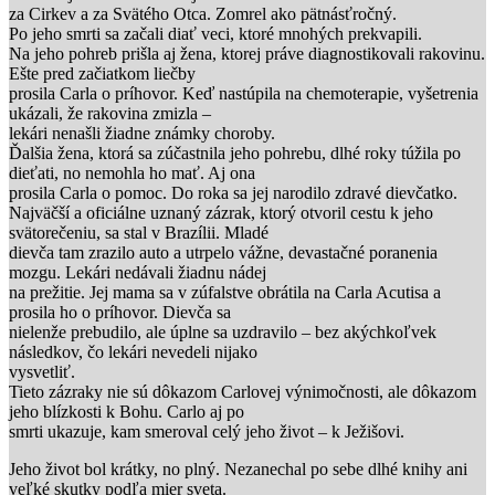
za Cirkev a za Svätého Otca. Zomrel ako pätnásťročný.
Po jeho smrti sa začali diať veci, ktoré mnohých prekvapili.
Na jeho pohreb prišla aj žena, ktorej práve diagnostikovali rakovinu.
Ešte pred začiatkom liečby
prosila Carla o príhovor. Keď nastúpila na chemoterapie, vyšetrenia
ukázali, že rakovina zmizla –
lekári nenašli žiadne známky choroby.
Ďalšia žena, ktorá sa zúčastnila jeho pohrebu, dlhé roky túžila po
dieťati, no nemohla ho mať. Aj ona
prosila Carla o pomoc. Do roka sa jej narodilo zdravé dievčatko.
Najväčší a oficiálne uznaný zázrak, ktorý otvoril cestu k jeho
svätorečeniu, sa stal v Brazílii. Mladé
dievča tam zrazilo auto a utrpelo vážne, devastačné poranenia
mozgu. Lekári nedávali žiadnu nádej
na prežitie. Jej mama sa v zúfalstve obrátila na Carla Acutisa a
prosila ho o príhovor. Dievča sa
nielenže prebudilo, ale úplne sa uzdravilo – bez akýchkoľvek
následkov, čo lekári nevedeli nijako
vysvetliť.
Tieto zázraky nie sú dôkazom Carlovej výnimočnosti, ale dôkazom
jeho blízkosti k Bohu. Carlo aj po
smrti ukazuje, kam smeroval celý jeho život – k Ježišovi.
Jeho život bol krátky, no plný. Nezanechal po sebe dlhé knihy ani
veľké skutky podľa mier sveta.