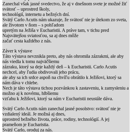
Zanechal však jasné svedectvo, že aj v dnešnom svete je možné žiť
svätosť – uprostred školy,
technológií, internetu a bežných dní.
Svätý Carlo Acutis nám ukazuje, že svätosť nie je útekom zo sveta,
ale životom v ňom – s pohľadom
upretým na Ježiša v Eucharistii. A práve tam, v tichu pred
Najsvätejšou sviatosťou, sa aj dnes môže
začať cesta každého z nás.
Záver k výstave
Táto výstava nevznikla preto, aby nás ohromila zázrakmi, ale aby
nás viedla k tomu najväčšiemu
zázraku, ktorý sa deje každý deň – k Eucharistii. Carlo Acutis
nechcel, aby ľudia obdivovali jeho prácu,
ale aby sa ich srdce aspoň na chvíľu obrátilo k Ježišovi, ktorý sa
nám dáva v chlebe.
Nech je táto výstava tichou pozvánkou k zastaveniu, k zamysleniu a
možno aj k novému, hlbšiemu
vzťahu k Ježišovi, ktorý sa nám v Eucharistii neustále dáva.
Svätý Carlo Acutis nám zanechal jasné posolstvo: svätosť nie je
vzdialený ideál. Je možná aj dnes,
uprostred bežného života, práce, rodiny, technológií. A jej
prameňom je Eucharistia.
Svätý Carlo, oroduj za nás.