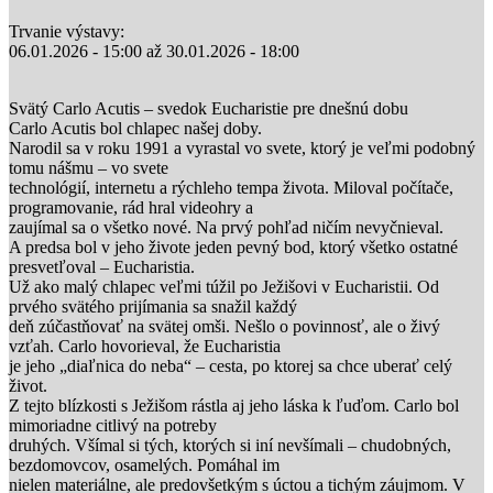
Trvanie výstavy:
06.01.2026 - 15:00
až
30.01.2026 - 18:00
Svätý Carlo Acutis – svedok Eucharistie pre dnešnú dobu
Carlo Acutis bol chlapec našej doby.
Narodil sa v roku 1991 a vyrastal vo svete, ktorý je veľmi podobný
tomu nášmu – vo svete
technológií, internetu a rýchleho tempa života. Miloval počítače,
programovanie, rád hral videohry a
zaujímal sa o všetko nové. Na prvý pohľad ničím nevyčnieval.
A predsa bol v jeho živote jeden pevný bod, ktorý všetko ostatné
presvetľoval – Eucharistia.
Už ako malý chlapec veľmi túžil po Ježišovi v Eucharistii. Od
prvého svätého prijímania sa snažil každý
deň zúčastňovať na svätej omši. Nešlo o povinnosť, ale o živý
vzťah. Carlo hovorieval, že Eucharistia
je jeho „diaľnica do neba“ – cesta, po ktorej sa chce uberať celý
život.
Z tejto blízkosti s Ježišom rástla aj jeho láska k ľuďom. Carlo bol
mimoriadne citlivý na potreby
druhých. Všímal si tých, ktorých si iní nevšímali – chudobných,
bezdomovcov, osamelých. Pomáhal im
nielen materiálne, ale predovšetkým s úctou a tichým záujmom. V