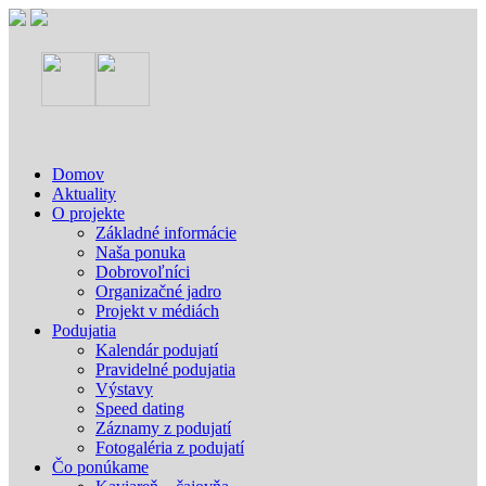
Domov
Aktuality
O projekte
Základné informácie
Naša ponuka
Dobrovoľníci
Organizačné jadro
Projekt v médiách
Podujatia
Kalendár podujatí
Pravidelné podujatia
Výstavy
Speed dating
Záznamy z podujatí
Fotogaléria z podujatí
Čo ponúkame