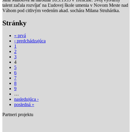
talent začala rozvíjať na Ľudovej škole umenia v Novom Meste nad
Váhom pod citlivým vedením akad. sochára Milana Struhárika.
Stránky
« prvá
‹ predchádzajúca
1
2
3
4
5
6
7
8
9
…
nasledujúca ›
posledná »
Partneri projektu