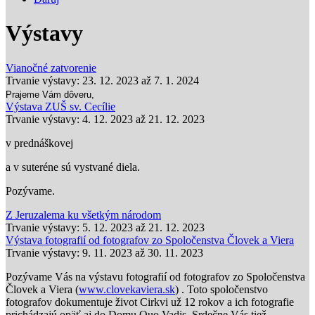
Výstavy
Vianočné zatvorenie
Trvanie výstavy:
23. 12. 2023
až
7. 1. 2024
Prajeme Vám dôveru,
Výstava ZUŠ sv. Cecílie
Trvanie výstavy:
4. 12. 2023
až
21. 12. 2023
v prednáškovej
a v suteréne sú vystvané diela.
Pozývame.
Z Jeruzalema ku všetkým národom
Trvanie výstavy:
5. 12. 2023
až
21. 12. 2023
Výstava fotografií od fotografov zo Spoločenstva Človek a Viera
Trvanie výstavy:
9. 11. 2023
až
30. 11. 2023
Pozývame Vás na výstavu fotografií od fotografov zo Spoločenstva
Človek a Viera (
www.clovekaviera.sk
) . Toto spoločenstvo
fotografov dokumentuje život Cirkvi už 12 rokov a ich fotografie
prichádzajú opäť aj do Domu Quo Vadis. Srdečne Vás tiež