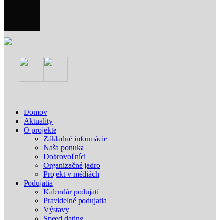
Domov
Aktuality
O projekte
Základné informácie
Naša ponuka
Dobrovoľníci
Organizačné jadro
Projekt v médiách
Podujatia
Kalendár podujatí
Pravidelné podujatia
Výstavy
Speed dating