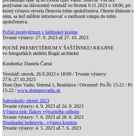
pozývame na slávnostnú vernisáž vo štvrtok 9.11.2023 o 18:00, pri
ktorej výstavu otvoria členovia tohto spoločenstva. Okrem diskusie s
nimi, sa tiež môžete informovať o možnosti vstupu do tohto
spoločenstva.
Poľné presbytérium v šaštínskej krajine
Trvanie výstavy:
27. 9. 2023
až
27. 10. 2023
POĽNÉ PRESBYTÉRIUM V ŠAŠTÍNSKEJ KRAJINE
vo fotografiách ateliéru Bogár architekti
Kurátorka: Daniela Čarná
Vernisáž: utorok, 26.9.2023 o 18:00 / Trvanie výstavy:
27.9.-27.10.2023
Dom Quo Vadis, Veterná 1, Bratislava / Otvorené: Po-Št: 15-21 / Pi:
15-22 /
www.domquovadis.sk
Saleziánsky plenér 2023
Trvanie výstavy:
4. 9. 2023
až
24. 9. 2023
Výstava prác žiakov výtvarného odboru
Trvanie výstavy:
7. 6. 2023
až
28. 6. 2023
Nenápadní hrdinovia - výstava komixu
Trvanie výstavy:
4. 5. 2023
až
7. 6. 2023