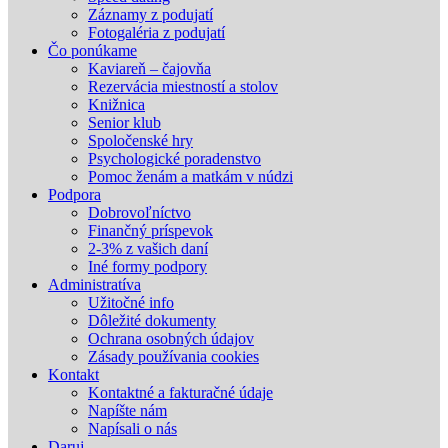
Záznamy z podujatí
Fotogaléria z podujatí
Čo ponúkame
Kaviareň – čajovňa
Rezervácia miestností a stolov
Knižnica
Senior klub
Spoločenské hry
Psychologické poradenstvo
Pomoc ženám a matkám v núdzi
Podpora
Dobrovoľníctvo
Finančný príspevok
2-3% z vašich daní
Iné formy podpory
Administratíva
Užitočné info
Dôležité dokumenty
Ochrana osobných údajov
Zásady používania cookies
Kontakt
Kontaktné a fakturačné údaje
Napíšte nám
Napísali o nás
Daruj