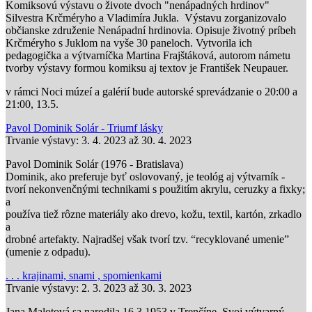
Komiksovú výstavu o živote dvoch "nenápadných hrdinov"
Silvestra Krčméryho a Vladimíra Jukla. Výstavu zorganizovalo
občianske združenie Nenápadní hrdinovia. Opisuje životný príbeh
Krčméryho s Juklom na vyše 30 paneloch. Vytvorila ich
pedagogička a výtvarníčka Martina Frajštáková, autorom námetu
tvorby výstavy formou komiksu aj textov je František Neupauer.
v rámci Noci múzeí a galérií bude autorské sprevádzanie o 20:00 a
21:00, 13.5.
Pavol Dominik Solár - Triumf lásky
Trvanie výstavy:
3. 4. 2023
až
30. 4. 2023
Pavol Dominik Solár (1976 - Bratislava)
Dominik, ako preferuje byť oslovovaný, je teológ aj výtvarník -
tvorí nekonvenčnými technikami s použitím akrylu, ceruzky a fixky;
a
používa tiež rôzne materiály ako drevo, kožu, textil, kartón, zrkadlo
a
drobné artefakty. Najradšej však tvorí tzv. “recyklované umenie”
(umenie z odpadu).
. . . krajinami, snami , spomienkami
Trvanie výstavy:
2. 3. 2023
až
30. 3. 2023
Jana Malotová sa narodila 16.3.1953 v Trenčíne. Svoj výtvarný